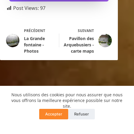
Post Views:
97
PRÉCÉDENT
SUIVANT
La Grande
Pavillon des
fontaine -
Arquebusiers -
Photos
carte maps
Nous utilisons des cookies pour nous assurer que nous
vous offrons la meilleure expérience possible sur notre
site.
Copyright © 2016 -Cyril de Grivel
PLAN DU SITE
MENTIONS LÉGALES
Accepter
Refuser
Translate »
POLITIQUE CONFIDENTIALITÉ
GUIDE COPRO