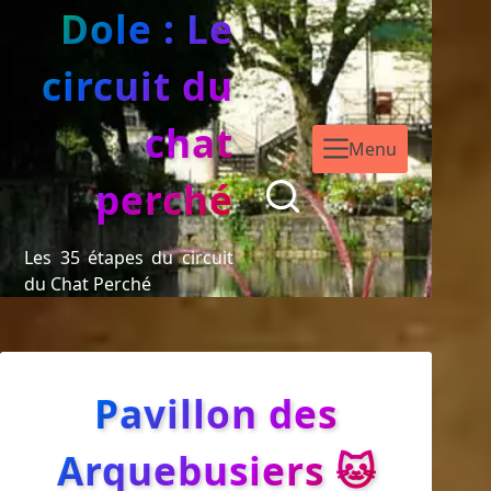
Dole : Le
circuit du
chat
Menu
perché
Les 35 étapes du circuit
du Chat Perché
Pavillon des
Arquebusiers 🐱