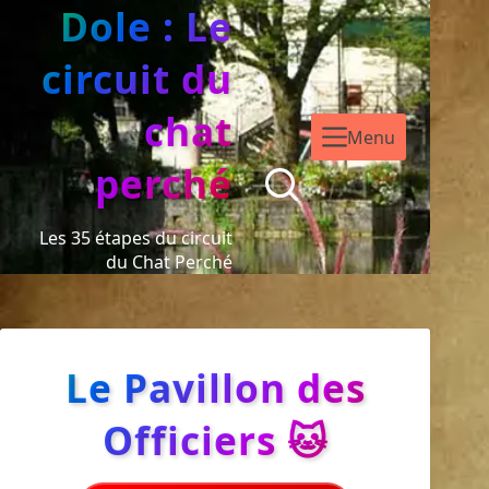
Dole : Le
circuit du
chat
Menu
perché
Les 35 étapes du circuit
du Chat Perché
Le Pavillon des
Officiers 🐱