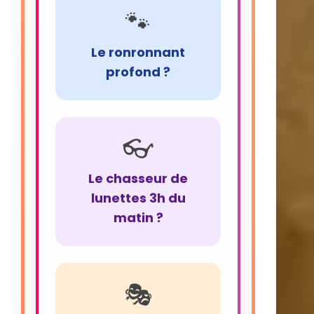
🐾
Le ronronnant
profond ?
👓
Le chasseur de
lunettes 3h du
matin ?
🎭