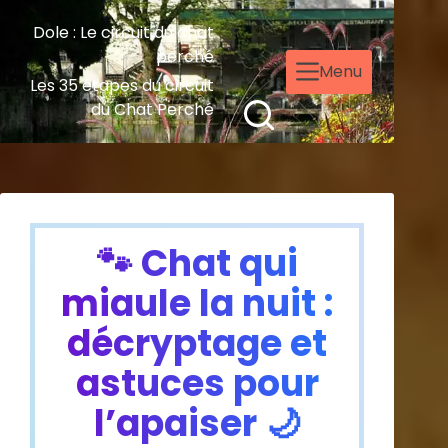
Dole : Le circuit du chat
perché
Menu
Les 35 étapes du circuit
du Chat Perché
🐾 Chat qui
miaule la nuit :
décryptage et
astuces pour
l’apaiser 🌙