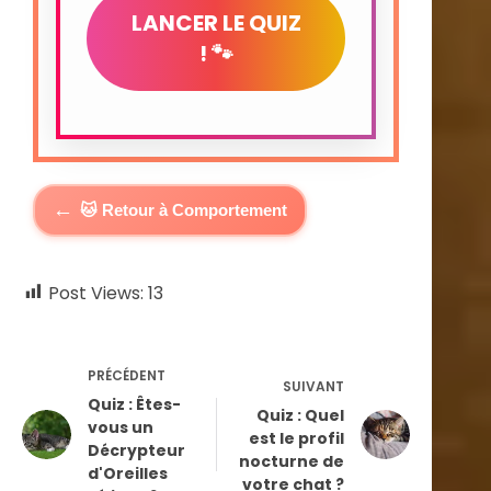
LANCER LE QUIZ
! 🐾
←
🐱 Retour à Comportement
Post Views:
13
PRÉCÉDENT
SUIVANT
Quiz : Êtes-
Quiz : Quel
vous un
est le profil
Décrypteur
nocturne de
d'Oreilles
votre chat ?