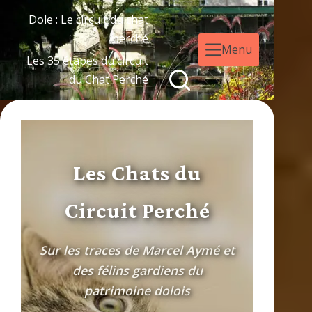
Dole : Le circuit du chat
perché
Menu
Les 35 étapes du circuit
du Chat Perché
Les Chats du
Circuit Perché
Sur les traces de Marcel Aymé et
des félins gardiens du
patrimoine dolois