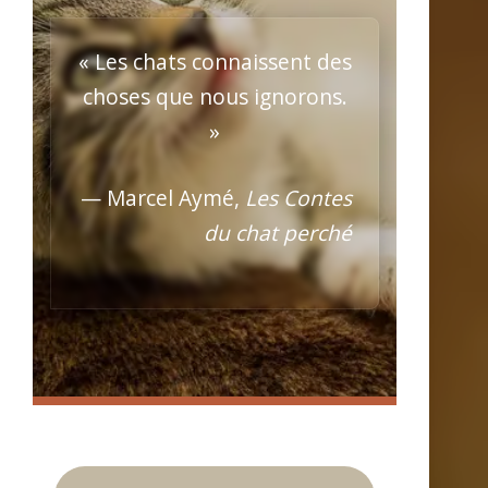
« Les chats connaissent des
choses que nous ignorons.
»
— Marcel Aymé,
Les Contes
du chat perché