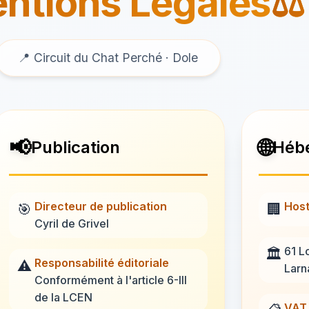
ntions Légales
⚖️
📍 Circuit du Chat Perché · Dole
📢
🌐
Publication
Héb
Directeur de publication
Host
🎯
🏢
Cyril de Grivel
61 L
🏛️
Responsabilité éditoriale
⚠️
Larn
Conformément à l'article 6-III
de la LCEN
VAT 