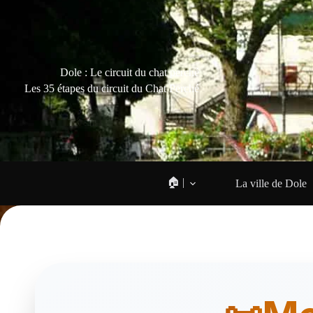
Dole : Le circuit du chat perché
Les 35 étapes du circuit du Chat Perché
🏠 |
La ville de Dole