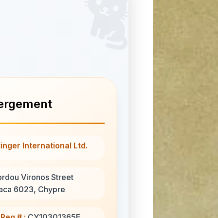
ergement
inger International Ltd.
ordou Vironos Street
aca 6023, Chypre
Reg # :
CY10301365E