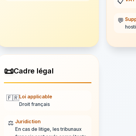
📋
Supp
💬
hosti
📜
Cadre légal
Loi applicable
🇫🇷
Droit français
Juridiction
⚖️
En cas de litige, les tribunaux