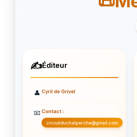
📜
Me
✍️
Éditeur
Cyril de Grivel
👤
Contact :
📧
circuitduchatperche@gmail.com