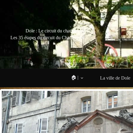
Dole : Le circuit du chat perché
Les 35 étapes du circuit du Chat Perché
🏠 |
La ville de Dole