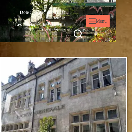
Dole : Le circuit du chat
perché
Menu
Les 35 étapes du circuit du
Chat Perché