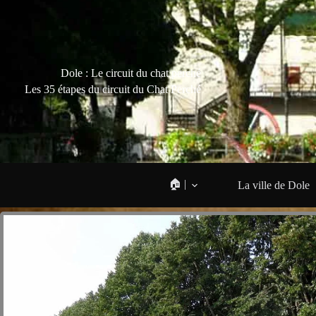
Dole : Le circuit du chat perché
Les 35 étapes du circuit du Chat Perché
🏠 |
La ville de Dole