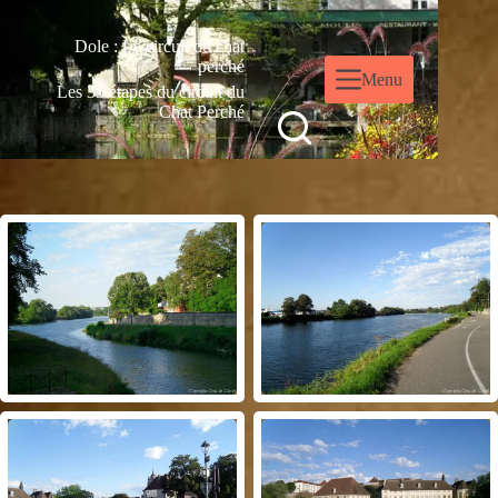
Dole : Le circuit du chat
perché
Menu
Les 35 étapes du circuit du
Chat Perché