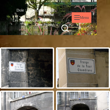
Dole : Le circuit du chat
perché
Menu
Les 35 étapes du circuit du
Chat Perché