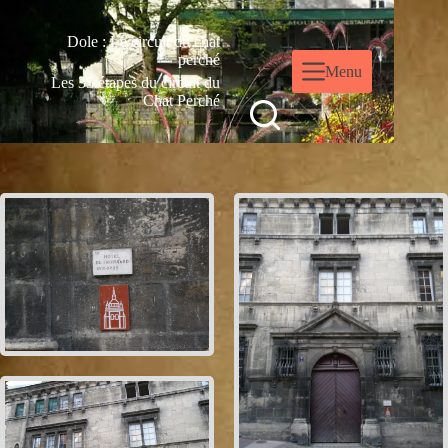
Dole : Le circuit du chat
perché
Menu
Les 35 étapes du circuit du
Chat Perché