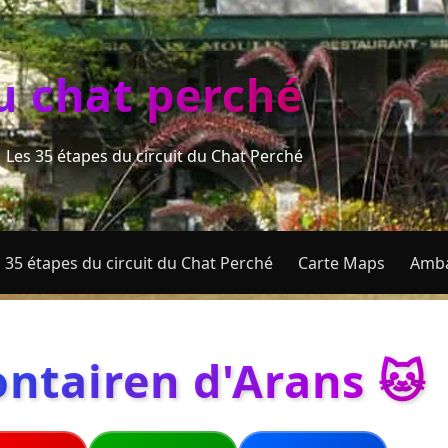
du chat perché
Les 35 étapes du circuit du Chat Perché
 35 étapes du circuit du Chat Perché
Carte Maps
Amba
ontairen d'Arans 🐱