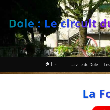
Dole : Le circuit 
🏠 |
La ville de Dole
Les
La F