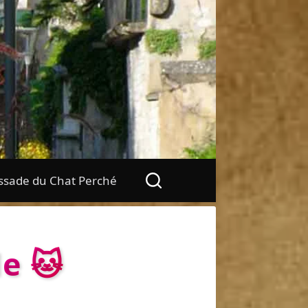
sade du Chat Perché
le 🐱