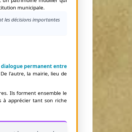
t un patrimoine mobilier qui
titution municipale.
nt les décisions importantes
e
dialogue permanent entre
De l'autre, la mairie, lieu de
res. Ils forment ensemble le
rs à apprécier tant son riche