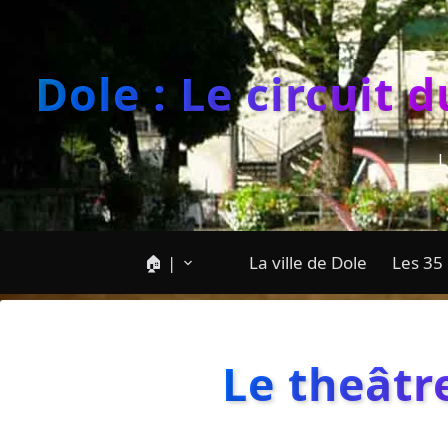
Dole : Le circuit 
L
🏠 |
La ville de Dole
Les 35 
Le theâtre