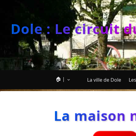
Dole : Le circuit 
🏠 |
La ville de Dole
Les
La maison n