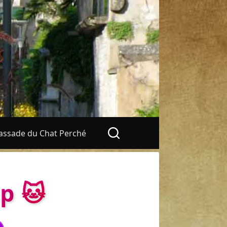
ssade du Chat Perché
p 🐱