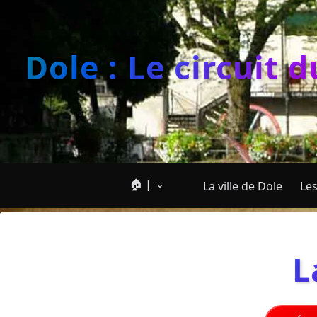
Dole : Le circuit 
🏠 |
La ville de Dole
Les
L