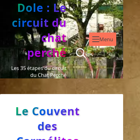
Dole : Le
circuit du
chat
Menu
perché
Les 35 étapes du circuit
du Chat Perché
Le Couvent
des