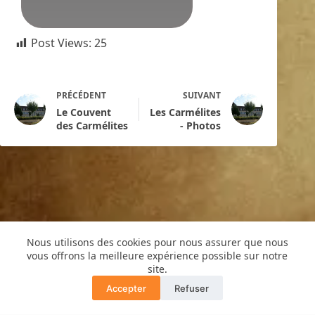
Post Views:
25
PRÉCÉDENT
SUIVANT
Le Couvent
Les Carmélites
des Carmélites
- Photos
Nous utilisons des cookies pour nous assurer que nous
vous offrons la meilleure expérience possible sur notre
Copyright © 2016 -Cyril de Grivel
site.
PLAN DU SITE
MENTIONS LÉGALES
Accepter
Refuser
POLITIQUE CONFIDENTIALITÉ
Translate »
GUIDE COPRO