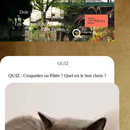
Dole : Le circuit du chat
perché
Menu
Les 35 étapes du circuit du
Chat Perché
QUIZ
QUIZ : Croquettes ou Pâtée ? Quel est le bon choix ?