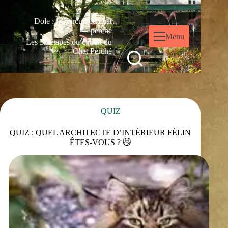
Dole : Le circuit du chat
perché
Menu
Les 35 étapes du circuit du
Chat Perché
QUIZ
QUIZ : QUEL ARCHITECTE D’INTÉRIEUR FÉLIN
ÊTES-VOUS ? 😼