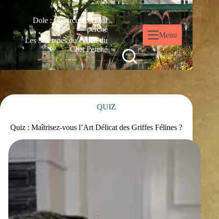
Dole : Le circuit du chat
perché
Menu
Les 35 étapes du circuit du
Chat Perché
QUIZ
Quiz : Maîtrisez-vous l’Art Délicat des Griffes Félines ?