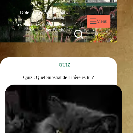
Dole : Le circuit du chat
perché
Menu
Les 35 étapes du circuit du
Chat Perché
QUIZ
Quiz : Quel Substrat de Litière es-tu ?