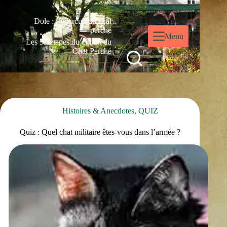
Dole : Le circuit du chat
perché
Menu
Les 35 étapes du circuit du
Chat Perché
Histoires & Anecdotes
,
QUIZ
Quiz : Quel chat militaire êtes-vous dans l’armée ?