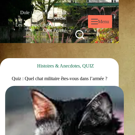
Dole : Le circuit du chat
perché
Menu
Les 35 étapes du circuit du
Chat Perché
Histoires & Anecdotes
,
QUIZ
Quiz : Quel chat militaire êtes-vous dans l’armée ?