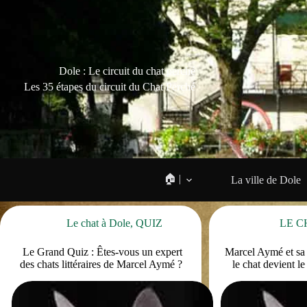
Dole : Le circuit du chat perché
Les 35 étapes du circuit du Chat Perché
🏠 |
La ville de Dole
Le chat à Dole
,
QUIZ
LE C
Le Grand Quiz : Êtes-vous un expert
Marcel Aymé et sa 
des chats littéraires de Marcel Aymé ?
le chat devient l