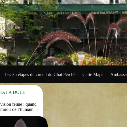
Les 35 étapes du circuit du Chat Perché
Carte Maps
Ambassad
HAT A DOLE
vision féline : quand
e miroir de l’humain