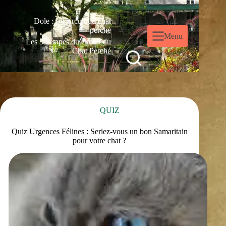
Dole : Le circuit du chat
perché
Menu
Les 35 étapes du circuit du
Chat Perché
QUIZ
Quiz Urgences Félines : Seriez-vous un bon Samaritain
pour votre chat ?