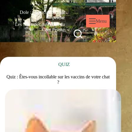
Dole : Le circuit du chat
perché
Menu
Les 35 étapes du circuit du
Chat Perché
QUIZ
Quiz : Êtes-vous incollable sur les vaccins de votre chat
?