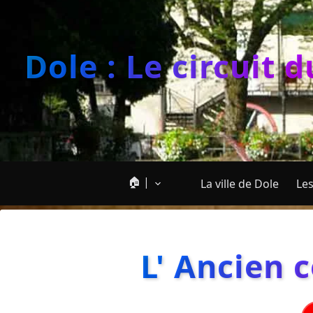
Dole : Le circuit 
🏠 |
La ville de Dole
Les
L' Ancien 