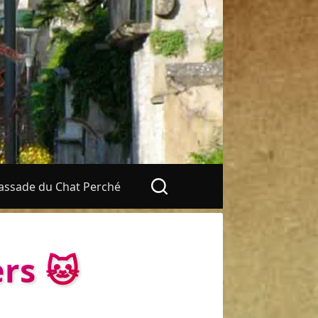
ssade du Chat Perché
rs 🐱