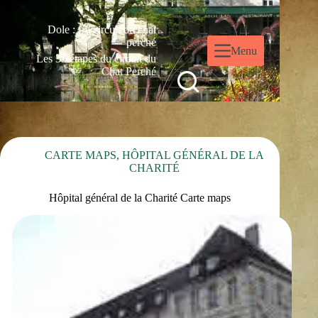
Dole : Le circuit du chat
perché
Menu
Les 35 étapes du circuit du
Chat Perché
CARTE MAPS
,
HÔPITAL GÉNÉRAL DE LA
CHARITÉ
Hôpital général de la Charité Carte maps