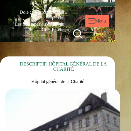
Dole : Le circuit du chat
perché
Menu
Les 35 étapes du circuit du
Chat Perché
DESCRIPTIF
,
HÔPITAL GÉNÉRAL DE LA
CHARITÉ
Hôpital général de la Charité