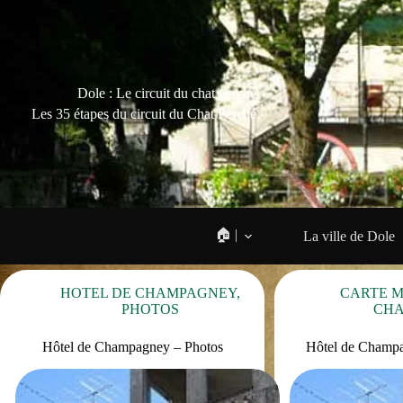
Dole : Le circuit du chat perché
Les 35 étapes du circuit du Chat Perché
🏠 |
La ville de Dole
HOTEL DE CHAMPAGNEY
,
CARTE 
PHOTOS
CH
Hôtel de Champagney – Photos
Hôtel de Champa