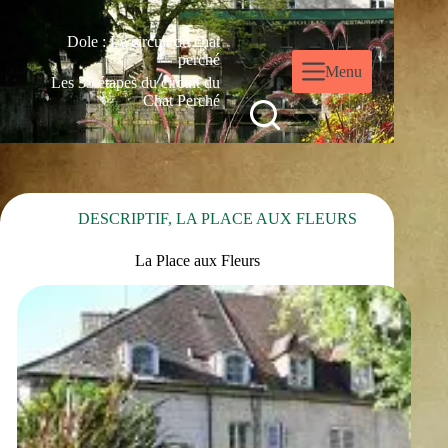
Dole : Le circuit du chat
perché
Menu
Les 35 étapes du circuit du
Chat Perché
DESCRIPTIF
,
LA PLACE AUX FLEURS
La Place aux Fleurs