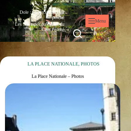
Dole : Le circuit du chat
perché
Menu
Les 35 étapes du circuit du
Chat Perché
LA PLACE NATIONALE
,
PHOTOS
La Place Nationale – Photos