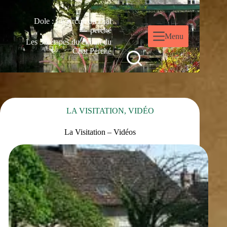
Dole : Le circuit du chat
perché
Menu
Les 35 étapes du circuit du
Chat Perché
LA VISITATION
,
VIDÉO
La Visitation – Vidéos