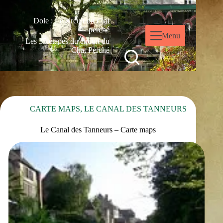
Dole : Le circuit du chat
perché
Menu
Les 35 étapes du circuit du
Chat Perché
CARTE MAPS
,
LE CANAL DES TANNEURS
Le Canal des Tanneurs – Carte maps