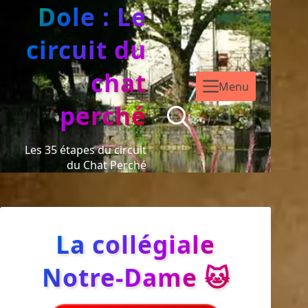
Dole : Le
circuit du
chat
Menu
perché
Les 35 étapes du circuit
du Chat Perché
La collégiale
Notre-Dame 🐱