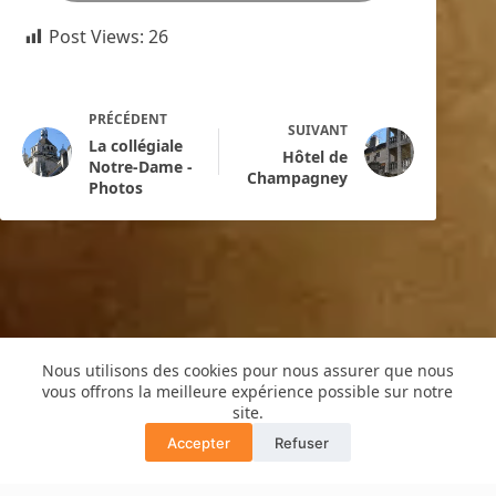
Post Views:
26
PRÉCÉDENT
SUIVANT
La collégiale
Hôtel de
Notre-Dame -
Champagney
Photos
Nous utilisons des cookies pour nous assurer que nous
vous offrons la meilleure expérience possible sur notre
Copyright © 2016 -Cyril de Grivel
site.
PLAN DU SITE
MENTIONS LÉGALES
Accepter
Refuser
POLITIQUE CONFIDENTIALITÉ
Translate »
GUIDE COPRO