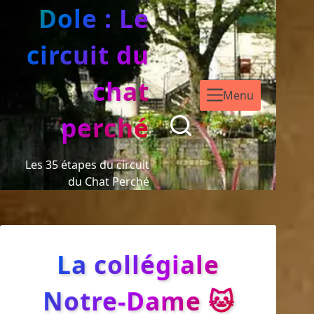
Dole : Le
circuit du
chat
Menu
perché
Les 35 étapes du circuit
du Chat Perché
La collégiale
Notre-Dame 🐱