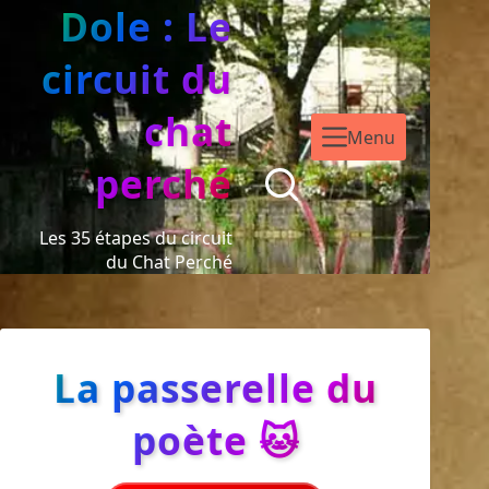
Dole : Le
circuit du
chat
Menu
perché
Les 35 étapes du circuit
du Chat Perché
La passerelle du
poète 🐱