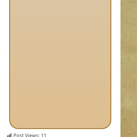
Post Views:
11