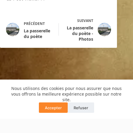
SUIVANT
PRÉCÉDENT
La passerelle
La passerelle
du poète -
du poète
Photos
Nous utilisons des cookies pour nous assurer que nous
vous offrons la meilleure expérience possible sur notre
Copyright © 2016 -Cyril de Grivel
site.
PLAN DU SITE
MENTIONS LÉGALES
Accepter
Refuser
POLITIQUE CONFIDENTIALITÉ
Translate »
GUIDE COPRO