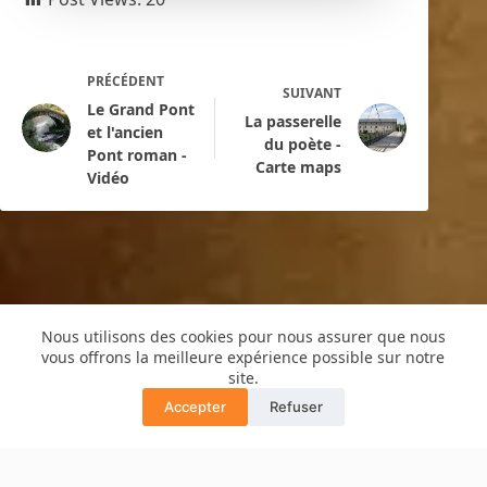
PRÉCÉDENT
SUIVANT
Le Grand Pont
La passerelle
et l'ancien
du poète -
Pont roman -
Carte maps
Vidéo
Nous utilisons des cookies pour nous assurer que nous
vous offrons la meilleure expérience possible sur notre
site.
Copyright © 2016 -Cyril de Grivel
PLAN DU SITE
MENTIONS LÉGALES
Accepter
Refuser
Translate »
POLITIQUE CONFIDENTIALITÉ
GUIDE COPRO