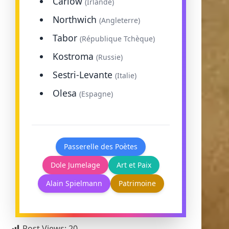
Carlow
(Irlande)
Northwich
(Angleterre)
Tabor
(République Tchèque)
Kostroma
(Russie)
Sestri-Levante
(Italie)
Olesa
(Espagne)
Passerelle des Poètes
Dole Jumelage
Art et Paix
Alain Spielmann
Patrimoine
Post Views:
20