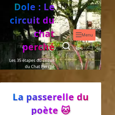
Dole : Le
circuit du
chat
Menu
perché
Les 35 étapes du circuit
du Chat Perché
La passerelle du
poète 🐱