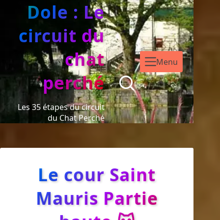
Dole : Le
circuit du
chat
Menu
perché
Les 35 étapes du circuit
du Chat Perché
Le cour Saint
Mauris Partie