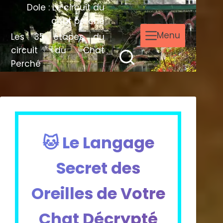
Dole : Le circuit du
chat perché
Menu
Les 35 étapes du
circuit du Chat
Perché
🐱 Le Langage
Secret des
Oreilles de Votre
Chat Décrypté