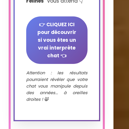
Félines"
vous attend 👇
👉 CLIQUEZ ICI
pour découvrir
si vous êtes un
vrai interprète
chat 👈
Attention : les résultats
pourraient révéler que votre
chat vous manipule depuis
des années... à oreilles
droites ! 😸