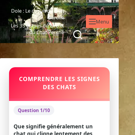
Dole : Le circuit du chat
perché
Menu
Les 35 étapes du circuit
du Chat Perché
COMPRENDRE LES SIGNES
DES CHATS
Question 1/10
Que signifie généralement un
chat qui cligne lentement des