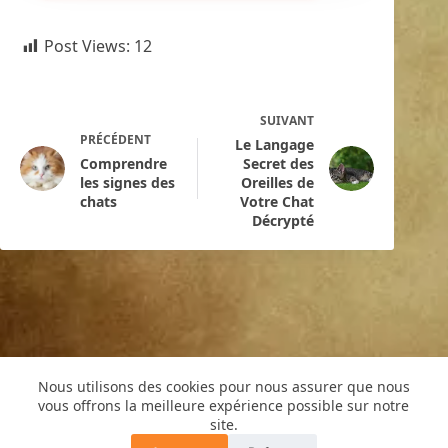
Post Views:
12
SUIVANT
PRÉCÉDENT
Le Langage
Comprendre
Secret des
les signes des
Oreilles de
chats
Votre Chat
Décrypté
Nous utilisons des cookies pour nous assurer que nous
vous offrons la meilleure expérience possible sur notre
Copyright © 2016 -Cyril de Grivel
site.
PLAN DU SITE
MENTIONS LÉGALES