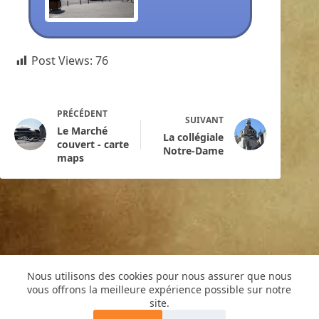
Post Views:
76
PRÉCÉDENT
SUIVANT
Le Marché
La collégiale
couvert - carte
Notre-Dame
maps
Nous utilisons des cookies pour nous assurer que nous
vous offrons la meilleure expérience possible sur notre
Copyright © 2016 -Cyril de Grivel
site.
PLAN DU SITE
MENTIONS LÉGALES