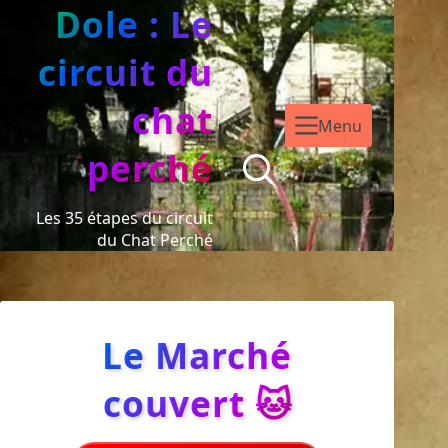
Dole : Le
circuit du
chat
Menu
perché
Les 35 étapes du circuit
du Chat Perché
Le Marché
couvert 🐱