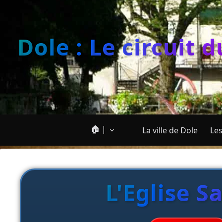
Dole : Le circuit 
🏠 |
La ville de Dole
Les
L'Eglise S