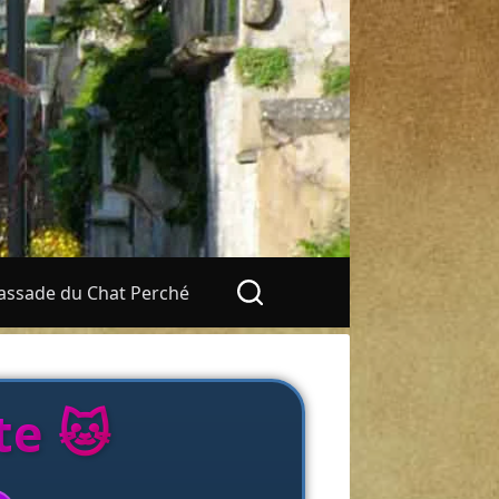
ssade du Chat Perché
te 🐱