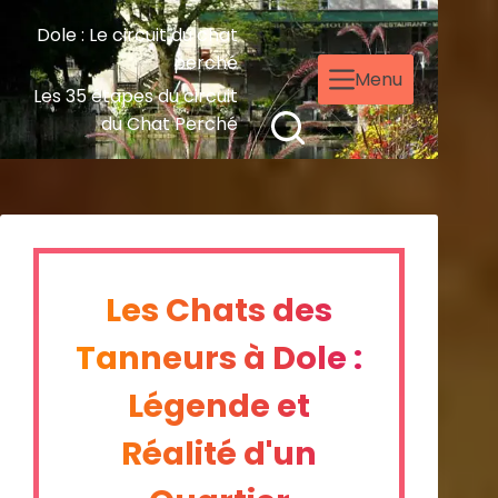
Dole : Le circuit du chat
perché
Menu
Les 35 étapes du circuit
du Chat Perché
Les Chats des
Tanneurs à Dole :
Légende et
Réalité d'un