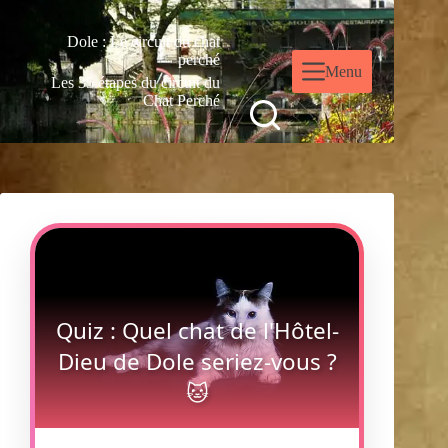
Dole : Le circuit du chat
perché
Menu
Les 35 étapes du circuit du
Chat Perché
Quiz : Quel chat de l'Hôtel-
Dieu de Dole seriez-vous ?
🐱