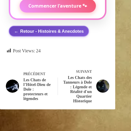
Commencer l'aventure 🐾
←
Retour - Histoires & Anecdotes
Post Views:
24
SUIVANT
PRÉCÉDENT
Les Chats des
Les Chats de
Tanneurs à Dole
l’Hôtel-Dieu de
: Légende et
Dole :
Réalité d'un
protecteurs et
Quartier
légendes
Historique