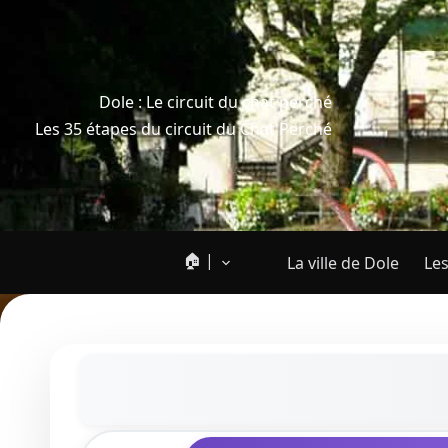
Dole : Le circuit du chat perché
Les 35 étapes du circuit du Chat Perché
🏠 |
La ville de Dole
Les