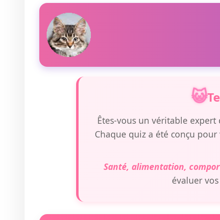
Quel architecte 
félin êtes-vous ?
Découvrir le quiz
Te
Êtes-vous un véritable expert d
Chaque quiz a été conçu pour
Santé, alimentation, compor
évaluer vos