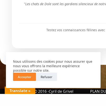
Découvrir le quiz
"Les chats de Dole sont les gardiens silencieux de notr
pour vous ?
Êtes-vous un Dé
Découvrir le quiz
d'Oreilles Féline
Découvrir le quiz
QUIZ
Découvrir le quiz
QUIZ
Quiz spécial sour
Testez vos connaissances félines avec 
Votre chat boit-i
QUIZ
Découvrez-le en 
Découvrir le quiz
QUIZ
Quelle race de ch
Êtes-vous un ga
pour vous ?
Découvrir le quiz
sommeil sacré o
perturbateur de 
Découvrir le quiz
Nous utilisons des cookies pour nous assurer que
nous vous offrons la meilleure expérience
Découvrir le quiz
possible sur notre site.
Accepter
Refuser
QUIZ
Translate »
Quel architecte 
Copyright © 2016 -Cyril de Grivel
PLAN DU
félin êtes-vous ?