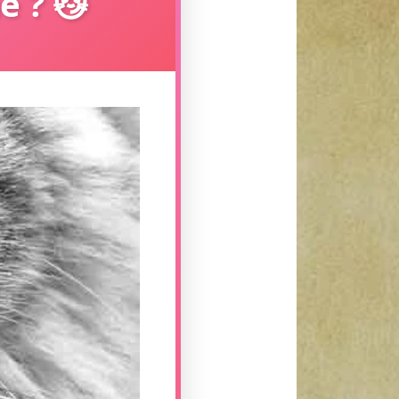
e ? 😼