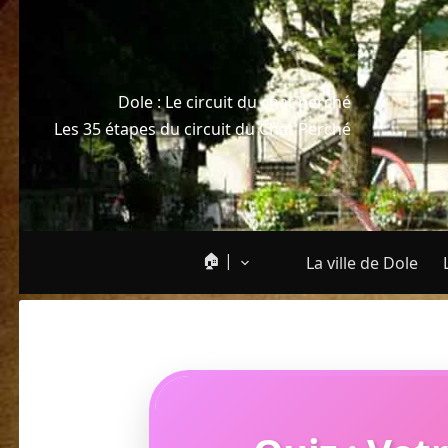
Dole : Le circuit du chat perché
Les 35 étapes du circuit du Chat Perché
🏠 |
La ville de Dole