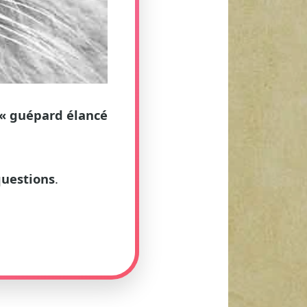
« guépard élancé
questions
.