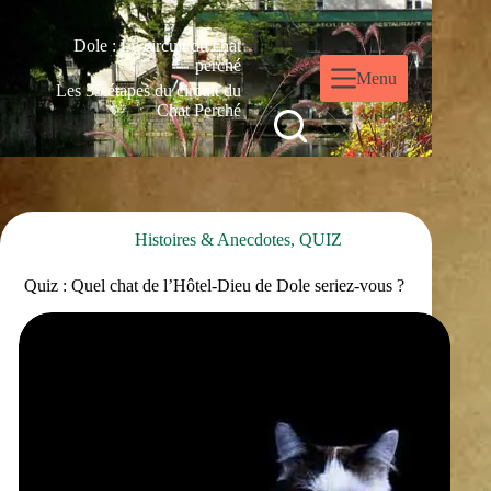
Dole : Le circuit du chat
perché
Menu
Les 35 étapes du circuit du
Chat Perché
Histoires & Anecdotes
,
QUIZ
Quiz : Quel chat de l’Hôtel-Dieu de Dole seriez-vous ?