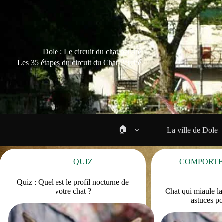
Dole : Le circuit du chat perché
Les 35 étapes du circuit du Chat Perché
🏠 |
La ville de Dole
QUIZ
COMPORT
Quiz : Quel est le profil nocturne de
votre chat ?
Chat qui miaule la
astuces po