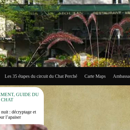
Les 35 étapes du circuit du Chat Perché
Carte Maps
Ambassad
EMENT
,
GUIDE DU
CHAT
 nuit : décryptage et
ur l’apaiser