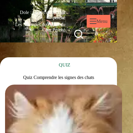
Dole : Le circuit du chat
perché
Menu
Les 35 étapes du circuit du
Chat Perché
QUIZ
Quiz Comprendre les signes des chats